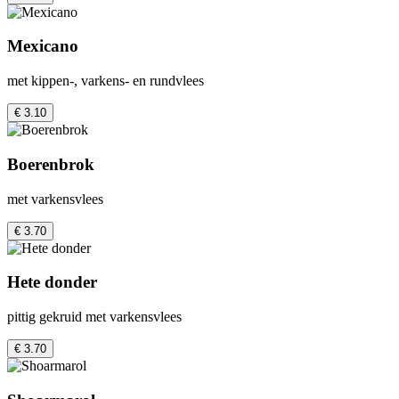
Mexicano
met kippen-, varkens- en rundvlees
€ 3.10
Boerenbrok
met varkensvlees
€ 3.70
Hete donder
pittig gekruid met varkensvlees
€ 3.70