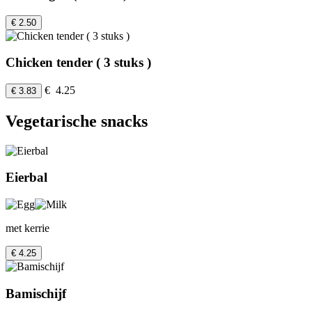
€ 2.50
Chicken tender ( 3 stuks )
€ 4.25
€ 3.83
Vegetarische snacks
Eierbal
met kerrie
€ 4.25
Bamischijf