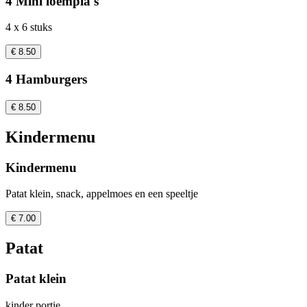
4 Mini loempia's
4 x 6 stuks
€ 8.50
4 Hamburgers
€ 8.50
Kindermenu
Kindermenu
Patat klein, snack, appelmoes en een speeltje
€ 7.00
Patat
Patat klein
kinder portie