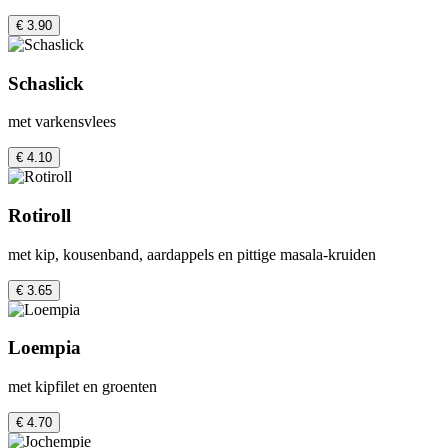
€ 3.90
Schaslick
met varkensvlees
€ 4.10
Rotiroll
met kip, kousenband, aardappels en pittige masala-kruiden
€ 3.65
Loempia
met kipfilet en groenten
€ 4.70