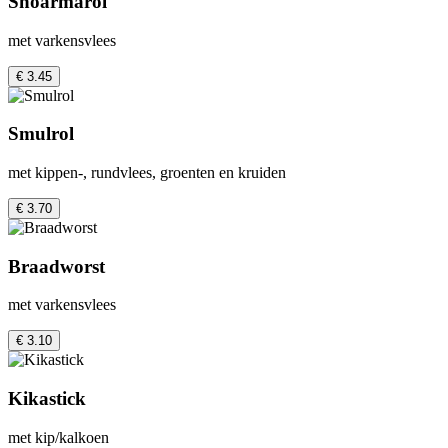
Shoarmarol
met varkensvlees
€ 3.45
Smulrol
met kippen-, rundvlees, groenten en kruiden
€ 3.70
Braadworst
met varkensvlees
€ 3.10
Kikastick
met kip/kalkoen