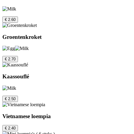
€ 2.60
Groentenkroket
€ 2.70
Kaassouflé
€ 2.50
Vietnamese loempia
€ 2.40