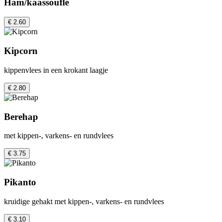
Ham/kaassoufle
€ 2.60
Kipcorn
kippenvlees in een krokant laagje
€ 2.80
Berehap
met kippen-, varkens- en rundvlees
€ 3.75
Pikanto
kruidige gehakt met kippen-, varkens- en rundvlees
€ 3.10