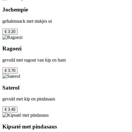
Jochempie
gehaktsnack met stukjes ui
€ 3.20
Ragoezi
gevuld met ragout van kip en ham
€ 3.70
Saterol
gevuld met kip en pindasaus
€ 3.45
Kipsaté met pindasaus