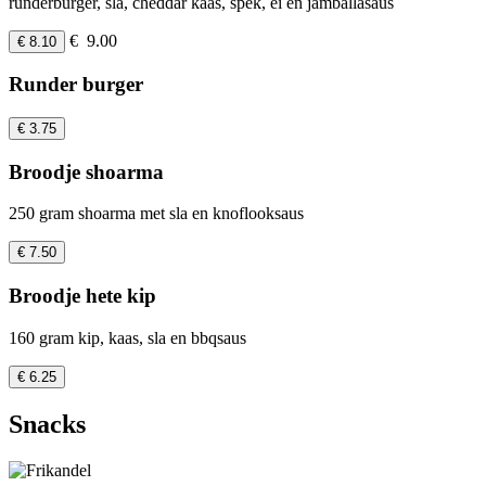
runderburger, sla, cheddar kaas, spek, ei en jamballasaus
€ 9.00
€ 8.10
Runder burger
€ 3.75
Broodje shoarma
250 gram shoarma met sla en knoflooksaus
€ 7.50
Broodje hete kip
160 gram kip, kaas, sla en bbqsaus
€ 6.25
Snacks