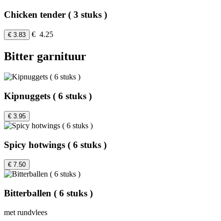
Chicken tender ( 3 stuks )
€ 4.25
€ 3.83
Bitter garnituur
Kipnuggets ( 6 stuks )
€ 3.95
Spicy hotwings ( 6 stuks )
€ 7.50
Bitterballen ( 6 stuks )
met rundvlees