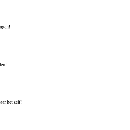
ingen!
len!
ar het zelf!